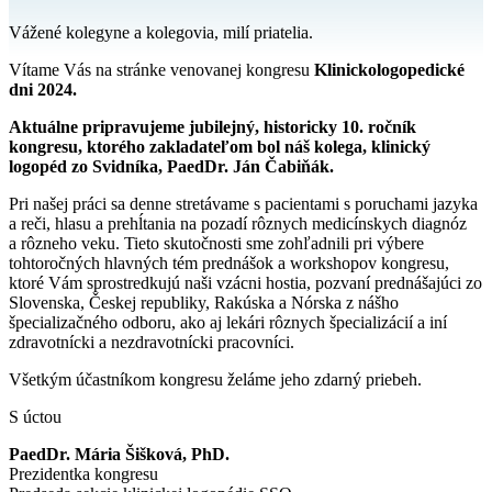
Vážené kolegyne a kolegovia, milí priatelia.
Vítame Vás na stránke venovanej kongresu
Klinickologopedické
dni 2024.
Aktuálne pripravujeme jubilejný, historicky 10. ročník
kongresu, ktorého zakladateľom bol náš kolega, klinický
logopéd zo Svidníka, PaedDr. Ján Čabiňák.
Pri našej práci sa denne stretávame s pacientami s poruchami jazyka
a reči, hlasu a prehĺtania na pozadí rôznych medicínskych diagnóz
a rôzneho veku. Tieto skutočnosti sme zohľadnili pri výbere
tohtoročných hlavných tém prednášok a workshopov kongresu,
ktoré Vám sprostredkujú naši vzácni hostia, pozvaní prednášajúci zo
Slovenska, Českej republiky, Rakúska a Nórska z nášho
špecializačného odboru, ako aj lekári rôznych špecializácií a iní
zdravotnícki a nezdravotnícki pracovníci.
Všetkým účastníkom kongresu želáme jeho zdarný priebeh.
S úctou
PaedDr. Mária Šišková, PhD.
Prezidentka kongresu